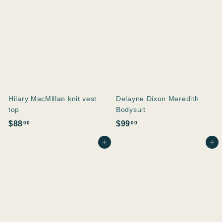
Hilary MacMillan knit vest
Delayne Dixon Meredith
top
Bodysuit
$
$
$88
$99
00
00
8
9
In den Einkaufswagen legen
In den Einkaufswagen legen
8
9
.
.
0
0
0
0