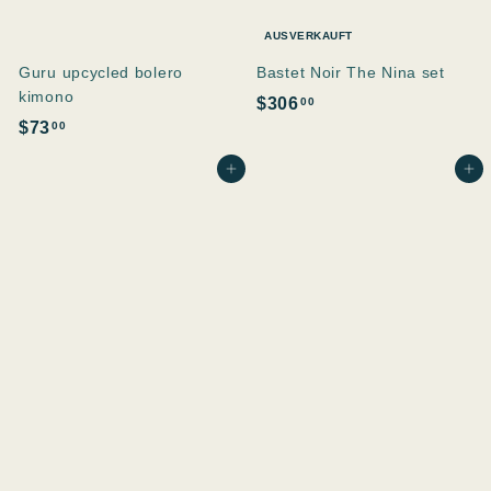
AUSVERKAUFT
Guru upcycled bolero
Bastet Noir The Nina set
kimono
$
$306
00
$
$73
00
3
7
0
In den Einkaufswagen legen
In den Einkaufswagen legen
3
6
.
.
0
0
0
0