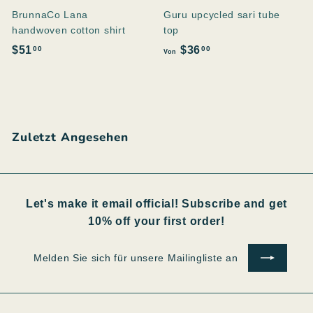
BrunnaCo Lana
Guru upcycled sari tube
handwoven cotton shirt
top
$
V
$51
$36
00
00
Von
5
o
1
n
.
$
0
3
Zuletzt Angesehen
0
6
.
0
0
Let's make it email official! Subscribe and get
10% off your first order!
Melden
Abonnieren
Sie
sich
für