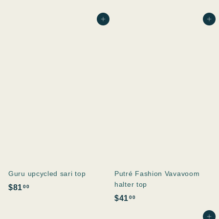
In den Einkaufswagen legen
In den Einkaufswagen legen
Guru upcycled sari top
Putré Fashion Vavavoom
halter top
$
$81
00
$
$41
00
8
4
1
In den Einkaufswagen legen