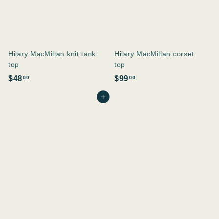
Hilary MacMillan knit tank
Hilary MacMillan corset
top
top
$
$
$48
$99
00
00
4
9
In den Einkaufswagen legen
8
9
.
.
0
0
0
0