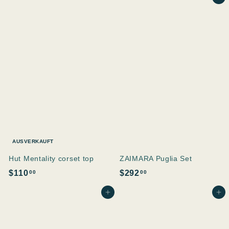
1
.
.
0
0
0
0
AUSVERKAUFT
Hut Mentality corset top
ZAIMARA Puglia Set
$
$
$110
$292
00
00
1
2
In den Einkaufswagen legen
In den Einkaufswagen legen
1
9
0
2
.
.