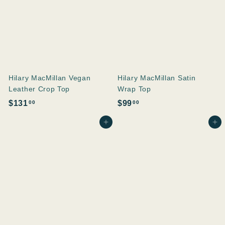
Hilary MacMillan Vegan
Hilary MacMillan Satin
Leather Crop Top
Wrap Top
$
$
$131
$99
00
00
1
9
In den Einkaufswagen legen
In den Einkaufswagen legen
3
9
1
.
.
0
0
0
0