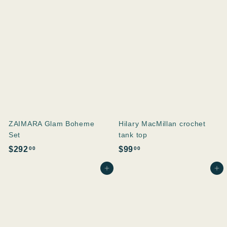
0
0
0
0
ZAIMARA Glam Boheme
Hilary MacMillan crochet
Set
tank top
$
$
$292
$99
00
00
2
9
In den Einkaufswagen legen
In den Einkaufswagen legen
9
9
2
.
.
0
0
0
0