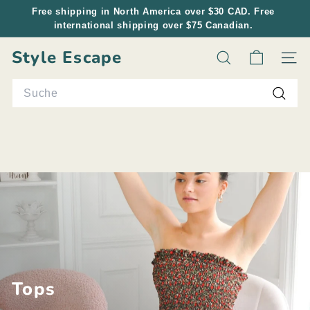
Direkt
Free shipping in North America over $30 CAD. Free
zum
international shipping over $75 Canadian.
Pause
Inhalt
Diashow
Style Escape
Suche
Seiten
Search
Suche
Tops